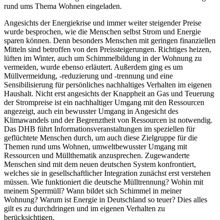
rund ums Thema Wohnen eingeladen.
Angesichts der Energiekrise und immer weiter steigender Preise
wurde besprochen, wie die Menschen selbst Strom und Energie
sparen können. Denn besonders Menschen mit geringen finanziellen
Mitteln sind betroffen von den Preissteigerungen. Richtiges heizen,
lüften im Winter, auch um Schimmelbildung in der Wohnung zu
vermeiden, wurde ebenso erläutert. Außerdem ging es um
Müllvermeidung, -reduzierung und -trennung und eine
Sensibilisierung für persönliches nachhaltiges Verhalten im eigenen
Haushalt. Nicht erst angesichts der Knappheit an Gas und Teuerung
der Strompreise ist ein nachhaltiger Umgang mit den Ressourcen
angezeigt, auch ein bewusster Umgang in Angesicht des
Klimawandels und der Begrenztheit von Ressourcen ist notwendig.
Das DHB führt Informationsveranstaltungen im speziellen für
geflüchtete Menschen durch, um auch diese Zielgruppe für die
Themen rund ums Wohnen, umweltbewusster Umgang mit
Ressourcen und Müllthematik anzusprechen. Zugewanderte
Menschen sind mit dem neuen deutschen System konfrontiert,
welches sie in gesellschaftlicher Integration zunächst erst verstehen
müssen. Wie funktioniert die deutsche Mülltrennung? Wohin mit
meinem Sperrmüll? Wann bildet sich Schimmel in meiner
Wohnung? Warum ist Energie in Deutschland so teuer? Dies alles
gilt es zu durchdringen und im eigenen Verhalten zu
berücksichtigen.