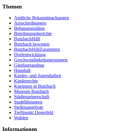
Themen
Amtliche Bekanntmachungen
Ausschreibungen
Bebauungspläne
Beteiligungsberichte
ButzbachHilft
Butzbach bewegen
ButzbachHältZusammen
Dorfentwicklung
Geschwindigkeitsmessungen
Glasfaserausbau
Haushalt
Kinder- und Jugendarbeit
Kinderrechte
Kneippen in Butzbach
Museum Butzbach
Städtepartnerschaft
Stadtführungen
Stellenangebote
Treffpunkt Degerfeld
Wahlen
Informationen