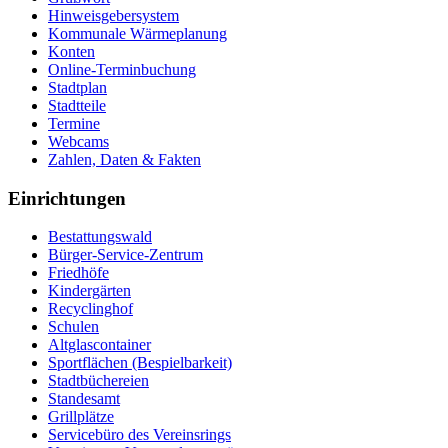
Hinweisgebersystem
Kommunale Wärmeplanung
Konten
Online-Terminbuchung
Stadtplan
Stadtteile
Termine
Webcams
Zahlen, Daten & Fakten
Einrichtungen
Bestattungswald
Bürger-Service-Zentrum
Friedhöfe
Kindergärten
Recyclinghof
Schulen
Altglascontainer
Sportflächen (Bespielbarkeit)
Stadtbüchereien
Standesamt
Grillplätze
Servicebüro des Vereinsrings