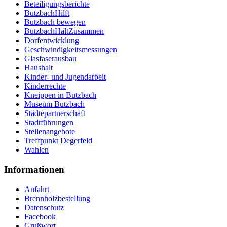
Beteiligungsberichte
ButzbachHilft
Butzbach bewegen
ButzbachHältZusammen
Dorfentwicklung
Geschwindigkeitsmessungen
Glasfaserausbau
Haushalt
Kinder- und Jugendarbeit
Kinderrechte
Kneippen in Butzbach
Museum Butzbach
Städtepartnerschaft
Stadtführungen
Stellenangebote
Treffpunkt Degerfeld
Wahlen
Informationen
Anfahrt
Brennholzbestellung
Datenschutz
Facebook
Grußwort