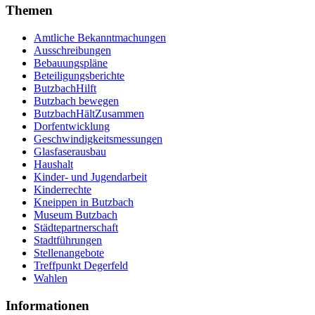
Themen
Amtliche Bekanntmachungen
Ausschreibungen
Bebauungspläne
Beteiligungsberichte
ButzbachHilft
Butzbach bewegen
ButzbachHältZusammen
Dorfentwicklung
Geschwindigkeitsmessungen
Glasfaserausbau
Haushalt
Kinder- und Jugendarbeit
Kinderrechte
Kneippen in Butzbach
Museum Butzbach
Städtepartnerschaft
Stadtführungen
Stellenangebote
Treffpunkt Degerfeld
Wahlen
Informationen