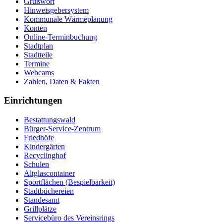
Grußwort
Hinweisgebersystem
Kommunale Wärmeplanung
Konten
Online-Terminbuchung
Stadtplan
Stadtteile
Termine
Webcams
Zahlen, Daten & Fakten
Einrichtungen
Bestattungswald
Bürger-Service-Zentrum
Friedhöfe
Kindergärten
Recyclinghof
Schulen
Altglascontainer
Sportflächen (Bespielbarkeit)
Stadtbüchereien
Standesamt
Grillplätze
Servicebüro des Vereinsrings