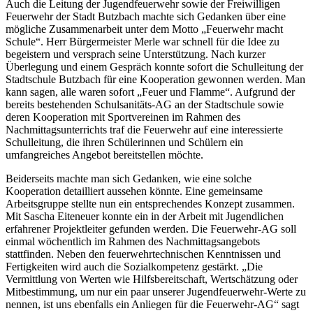
Auch die Leitung der Jugendfeuerwehr sowie der Freiwilligen
Feuerwehr der Stadt Butzbach machte sich Gedanken über eine
mögliche Zusammenarbeit unter dem Motto „Feuerwehr macht
Schule“. Herr Bürgermeister Merle war schnell für die Idee zu
begeistern und versprach seine Unterstützung. Nach kurzer
Überlegung und einem Gespräch konnte sofort die Schulleitung der
Stadtschule Butzbach für eine Kooperation gewonnen werden. Man
kann sagen, alle waren sofort „Feuer und Flamme“. Aufgrund der
bereits bestehenden Schulsanitäts-AG an der Stadtschule sowie
deren Kooperation mit Sportvereinen im Rahmen des
Nachmittagsunterrichts traf die Feuerwehr auf eine interessierte
Schulleitung, die ihren Schülerinnen und Schülern ein
umfangreiches Angebot bereitstellen möchte.
Beiderseits machte man sich Gedanken, wie eine solche
Kooperation detailliert aussehen könnte. Eine gemeinsame
Arbeitsgruppe stellte nun ein entsprechendes Konzept zusammen.
Mit Sascha Eiteneuer konnte ein in der Arbeit mit Jugendlichen
erfahrener Projektleiter gefunden werden. Die Feuerwehr-AG soll
einmal wöchentlich im Rahmen des Nachmittagsangebots
stattfinden. Neben den feuerwehrtechnischen Kenntnissen und
Fertigkeiten wird auch die Sozialkompetenz gestärkt. „Die
Vermittlung von Werten wie Hilfsbereitschaft, Wertschätzung oder
Mitbestimmung, um nur ein paar unserer Jugendfeuerwehr-Werte zu
nennen, ist uns ebenfalls ein Anliegen für die Feuerwehr-AG“ sagt