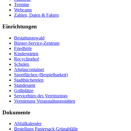
Termine
Webcams
Zahlen, Daten & Fakten
Einrichtungen
Bestattungswald
Bürger-Service-Zentrum
Friedhöfe
Kindergärten
Recyclinghof
Schulen
Altglascontainer
Sportflächen (Bespielbarkeit)
Stadtbüchereien
Standesamt
Grillplätze
Servicebüro des Vereinsrings
Vermietung Veranstaltungsstätten
Dokumente
Abfallkalender
Bestellung Papiersack Grünabfälle