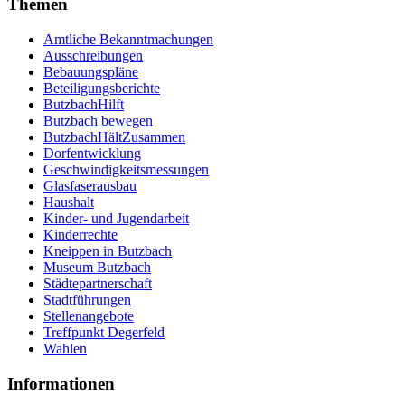
Themen
Amtliche Bekanntmachungen
Ausschreibungen
Bebauungspläne
Beteiligungsberichte
ButzbachHilft
Butzbach bewegen
ButzbachHältZusammen
Dorfentwicklung
Geschwindigkeitsmessungen
Glasfaserausbau
Haushalt
Kinder- und Jugendarbeit
Kinderrechte
Kneippen in Butzbach
Museum Butzbach
Städtepartnerschaft
Stadtführungen
Stellenangebote
Treffpunkt Degerfeld
Wahlen
Informationen