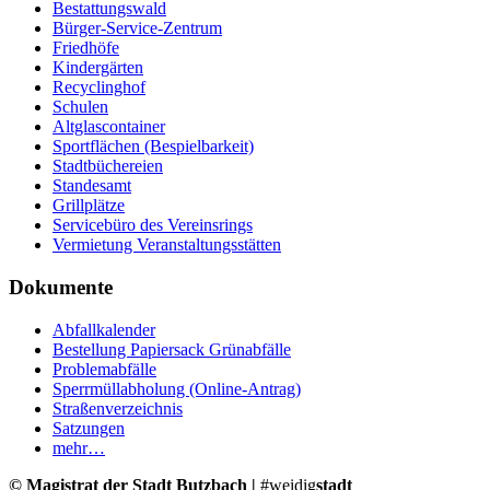
Bestattungswald
Bürger-Service-Zentrum
Friedhöfe
Kindergärten
Recyclinghof
Schulen
Altglascontainer
Sportflächen (Bespielbarkeit)
Stadtbüchereien
Standesamt
Grillplätze
Servicebüro des Vereinsrings
Vermietung Veranstaltungsstätten
Dokumente
Abfallkalender
Bestellung Papiersack Grünabfälle
Problemabfälle
Sperrmüllabholung (Online-Antrag)
Straßenverzeichnis
Satzungen
mehr…
© Magistrat der Stadt Butzbach |
#weidig
stadt