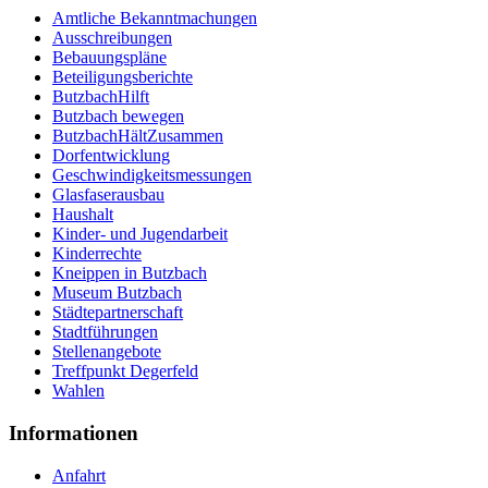
Amtliche Bekanntmachungen
Ausschreibungen
Bebauungspläne
Beteiligungsberichte
ButzbachHilft
Butzbach bewegen
ButzbachHältZusammen
Dorfentwicklung
Geschwindigkeitsmessungen
Glasfaserausbau
Haushalt
Kinder- und Jugendarbeit
Kinderrechte
Kneippen in Butzbach
Museum Butzbach
Städtepartnerschaft
Stadtführungen
Stellenangebote
Treffpunkt Degerfeld
Wahlen
Informationen
Anfahrt