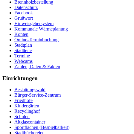
Brennholzbestellung
Datenschutz
Facebook
Grußwort
Hinweisgebersystem
Kommunale Wärmeplanung
Konten
Online-Terminbuchung
Stadtplan
Stadtteile
Termine
Webcams
Zahlen, Daten & Fakten
Einrichtungen
Bestattungswald
Bürger-Service-Zentrum
Friedhöfe
Kindergärten
Recyclinghof
Schulen
Altglascontainer
Sportflächen (Bespielbarkeit)
Stadtbüchereien