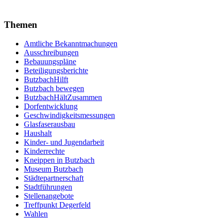
Themen
Amtliche Bekanntmachungen
Ausschreibungen
Bebauungspläne
Beteiligungsberichte
ButzbachHilft
Butzbach bewegen
ButzbachHältZusammen
Dorfentwicklung
Geschwindigkeitsmessungen
Glasfaserausbau
Haushalt
Kinder- und Jugendarbeit
Kinderrechte
Kneippen in Butzbach
Museum Butzbach
Städtepartnerschaft
Stadtführungen
Stellenangebote
Treffpunkt Degerfeld
Wahlen