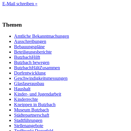
E-Mail schreiben »
Themen
Amtliche Bekanntmachungen
Ausschreibungen
Bebauungspläne
Beteiligungsberichte
ButzbachHilft
Butzbach bewegen
ButzbachHältZusammen
Dorfentwicklung
Geschwindigkeitsmessungen
Glasfaserausbau
Haushalt
Kinder- und Jugendarbeit
Kinderrechte
Kneippen in Butzbach
Museum Butzbach
Städtepartnerschaft
Stadtführungen
Stellenangebote
Treffpunkt Degerfeld