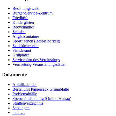
Bestattungswald
Bürger-Service-Zentrum
Friedhöfe
Kindergärten
Recyclinghof
Schulen
Altglascontainer
Sportflächen (Bespielbarkeit)
Stadtbüchereien
Standesamt
Grillplätze
Servicebüro des Vereinsrings
Vermietung Veranstaltungsstätten
Dokumente
Abfallkalender
Bestellung Papiersack Grünabfälle
Problemabfälle
Sperrmüllabholung (Online-Antrag)
Straßenverzeichnis
Satzungen
mehr…