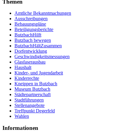
Themen
Amtliche Bekanntmachungen
Ausschreibungen
Bebauungspläne
Beteiligungsberichte
ButzbachHilft
Butzbach bewegen
ButzbachHältZusammen
Dorfentwicklung
Geschwindigkeitsmessungen
Glasfaserausbau
Haushalt
Kinder- und Jugendarbeit
Kinderrechte
Kneippen in Butzbach
Museum Butzbach
Städtepartnerschaft
Stadtführungen
Stellenangebote
Treffpunkt Degerfeld
Wahlen
Informationen