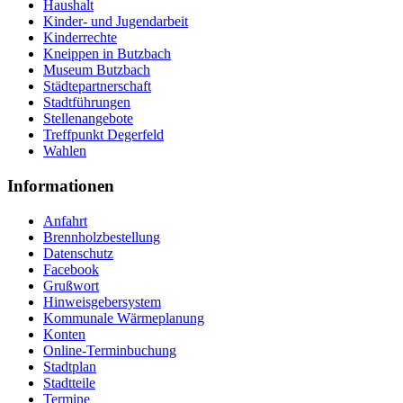
Haushalt
Kinder- und Jugendarbeit
Kinderrechte
Kneippen in Butzbach
Museum Butzbach
Städtepartnerschaft
Stadtführungen
Stellenangebote
Treffpunkt Degerfeld
Wahlen
Informationen
Anfahrt
Brennholzbestellung
Datenschutz
Facebook
Grußwort
Hinweisgebersystem
Kommunale Wärmeplanung
Konten
Online-Terminbuchung
Stadtplan
Stadtteile
Termine