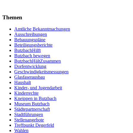
Themen
Amtliche Bekanntmachungen
Ausschreibungen
Bebauungspläne
Beteiligungsberichte
ButzbachHilft
Butzbach bewegen
ButzbachHältZusammen
Dorfentwicklung
Geschwindigkeitsmessungen
Glasfaserausbau
Haushalt
Kinder- und Jugendarbeit
Kinderrechte
Kneippen in Butzbach
Museum Butzbach
Städtepartnerschaft
Stadtführungen
Stellenangebote
Treffpunkt Degerfeld
Wahlen