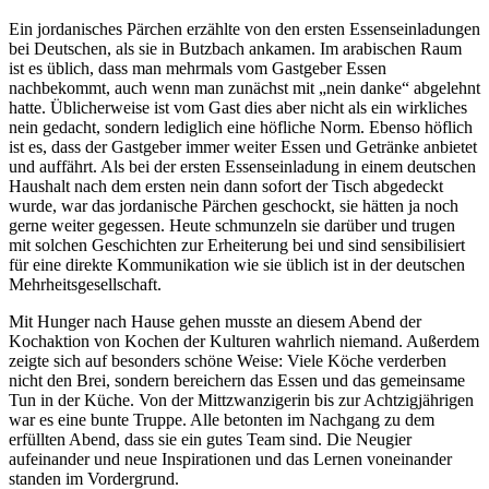
Ein jordanisches Pärchen erzählte von den ersten Essenseinladungen
bei Deutschen, als sie in Butzbach ankamen. Im arabischen Raum
ist es üblich, dass man mehrmals vom Gastgeber Essen
nachbekommt, auch wenn man zunächst mit „nein danke“ abgelehnt
hatte. Üblicherweise ist vom Gast dies aber nicht als ein wirkliches
nein gedacht, sondern lediglich eine höfliche Norm. Ebenso höflich
ist es, dass der Gastgeber immer weiter Essen und Getränke anbietet
und auffährt. Als bei der ersten Essenseinladung in einem deutschen
Haushalt nach dem ersten nein dann sofort der Tisch abgedeckt
wurde, war das jordanische Pärchen geschockt, sie hätten ja noch
gerne weiter gegessen. Heute schmunzeln sie darüber und trugen
mit solchen Geschichten zur Erheiterung bei und sind sensibilisiert
für eine direkte Kommunikation wie sie üblich ist in der deutschen
Mehrheitsgesellschaft.
Mit Hunger nach Hause gehen musste an diesem Abend der
Kochaktion von Kochen der Kulturen wahrlich niemand. Außerdem
zeigte sich auf besonders schöne Weise: Viele Köche verderben
nicht den Brei, sondern bereichern das Essen und das gemeinsame
Tun in der Küche. Von der Mittzwanzigerin bis zur Achtzigjährigen
war es eine bunte Truppe. Alle betonten im Nachgang zu dem
erfüllten Abend, dass sie ein gutes Team sind. Die Neugier
aufeinander und neue Inspirationen und das Lernen voneinander
standen im Vordergrund.