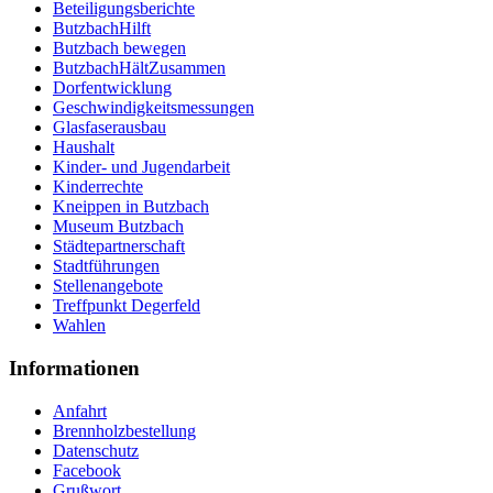
Beteiligungsberichte
ButzbachHilft
Butzbach bewegen
ButzbachHältZusammen
Dorfentwicklung
Geschwindigkeitsmessungen
Glasfaserausbau
Haushalt
Kinder- und Jugendarbeit
Kinderrechte
Kneippen in Butzbach
Museum Butzbach
Städtepartnerschaft
Stadtführungen
Stellenangebote
Treffpunkt Degerfeld
Wahlen
Informationen
Anfahrt
Brennholzbestellung
Datenschutz
Facebook
Grußwort