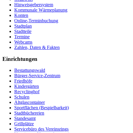
Hinweisgebersystem
Kommunale Wärmeplanung
Konten
Online-Terminbuchung
Stadtplan
Stadtteile
Termine
Webcams
Zahlen, Daten & Fakten
Einrichtungen
Bestattungswald
Bürger-Service-Zentrum
Friedhöfe
Kindergärten
Recyclinghof
Schulen
Altglascontainer
Sportflächen (Bespielbarkeit)
Stadtbüchereien
Standesamt
Grillplätze
Servicebüro des Vereinsrings