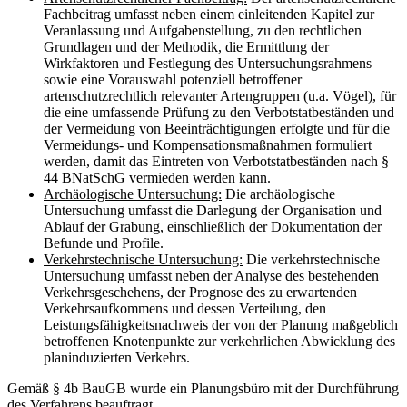
Fachbeitrag umfasst neben einem einleitenden Kapitel zur
Veranlassung und Aufgabenstellung, zu den rechtlichen
Grundlagen und der Methodik, die Ermittlung der
Wirkfaktoren und Festlegung des Untersuchungsrahmens
sowie eine Vorauswahl potenziell betroffener
artenschutzrechtlich relevanter Artengruppen (u.a. Vögel), für
die eine umfassende Prüfung zu den Verbotstatbeständen und
der Vermeidung von Beeinträchtigungen erfolgte und für die
Vermeidungs- und Kompensationsmaßnahmen formuliert
werden, damit das Eintreten von Verbotstatbeständen nach §
44 BNatSchG vermieden werden kann.
Archäologische Untersuchung:
Die archäologische
Untersuchung umfasst die Darlegung der Organisation und
Ablauf der Grabung, einschließlich der Dokumentation der
Befunde und Profile.
Verkehrstechnische Untersuchung:
Die verkehrstechnische
Untersuchung umfasst neben der Analyse des bestehenden
Verkehrsgeschehens, der Prognose des zu erwartenden
Verkehrsaufkommens und dessen Verteilung, den
Leistungsfähigkeitsnachweis der von der Planung maßgeblich
betroffenen Knotenpunkte zur verkehrlichen Abwicklung des
planinduzierten Verkehrs.
Gemäß § 4b BauGB wurde ein Planungsbüro mit der Durchführung
des Verfahrens beauftragt.