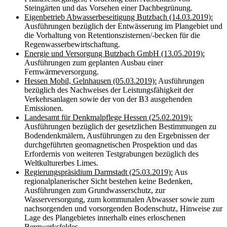
Steingärten und das Vorsehen einer Dachbegrünung.
Eigenbetrieb Abwasserbeseitigung Butzbach (14.03.2019):
Ausführungen bezüglich der Entwässerung im Plangebiet und
die Vorhaltung von Retentionszisternen/-becken für die
Regenwasserbewirtschaftung.
Energie und Versorgung Butzbach GmbH (13.05.2019):
Ausführungen zum geplanten Ausbau einer
Fernwärmeversorgung.
Hessen Mobil, Gelnhausen (05.03.2019):
Ausführungen
bezüglich des Nachweises der Leistungsfähigkeit der
Verkehrsanlagen sowie der von der B3 ausgehenden
Emissionen.
Landesamt für Denkmalpflege Hessen (25.02.2019):
Ausführungen bezüglich der gesetzlichen Bestimmungen zu
Bodendenkmälern, Ausführungen zu den Ergebnissen der
durchgeführten geomagnetischen Prospektion und das
Erfordernis von weiteren Testgrabungen bezüglich des
Weltkulturerbes Limes.
Regierungspräsidium Darmstadt (25.03.2019):
Aus
regionalplanerischer Sicht bestehen keine Bedenken,
Ausführungen zum Grundwasserschutz, zur
Wasserversorgung, zum kommunalen Abwasser sowie zum
nachsorgenden und vorsorgenden Bodenschutz, Hinweise zur
Lage des Plangebietes innerhalb eines erloschenen
Bergwerksfeldes.