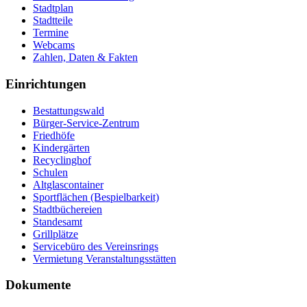
Stadtplan
Stadtteile
Termine
Webcams
Zahlen, Daten & Fakten
Einrichtungen
Bestattungswald
Bürger-Service-Zentrum
Friedhöfe
Kindergärten
Recyclinghof
Schulen
Altglascontainer
Sportflächen (Bespielbarkeit)
Stadtbüchereien
Standesamt
Grillplätze
Servicebüro des Vereinsrings
Vermietung Veranstaltungsstätten
Dokumente