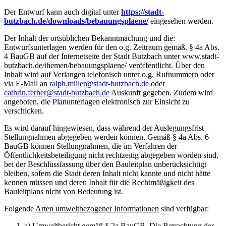
Der Entwurf kann auch digital unter
https://stadt-
butzbach.de/downloads/bebauungsplaene/
eingesehen werden.
Der Inhalt der ortsüblichen Bekanntmachung und die:
Entwurfsunterlagen werden für den o.g. Zeitraum gemäß. § 4a Abs.
4 BauGB auf der Internetseite der Stadt Butzbach unter www.stadt-
butzbach.de/themen/bebauungsplaene/ veröffentlicht. Über den
Inhalt wird auf Verlangen telefonisch unter o.g. Rufnummern oder
via E-Mail an
ralph.miller@stadt-butzbach.de
oder
cathrin.ferber@stadt-butzbach.de
Auskunft gegeben. Zudem wird
angeboten, die Planunterlagen elektronisch zur Einsicht zu
verschicken.
Es wird darauf hingewiesen, dass während der Auslegungsfrist
Stellungnahmen abgegeben werden können. Gemäß § 4a Abs. 6
BauGB können Stellungnahmen, die im Verfahren der
Öffentlichkeitsbeteiligung nicht rechtzeitig abgegeben worden sind,
bei der Beschlussfassung über den Bauleitplan unberücksichtigt
bleiben, sofern die Stadt deren Inhalt nicht kannte und nicht hätte
kennen müssen und deren Inhalt für die Rechtmäßigkeit des
Bauleitplans nicht von Bedeutung ist.
Folgende
Arten umweltbezogener Informationen
sind verfügbar:
a) Umweltbericht gemäß § 2a BauGB. Die Betrachtung der