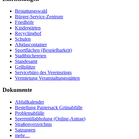
Bestattungswald
Bürger-Service-Zentrum
Friedhöfe
Kindergärten
Recyclinghof
Schulen
Altglascontainer
Sportflächen (Bespielbarkeit)
Stadtbüchereien
Standesamt
Grillplätze
Servicebüro des Vereinsrings
Vermietung Veranstaltungsstätten
Dokumente
Abfallkalender
Bestellung Papiersack Grünabfälle
Problemabfälle
Sperrmüllabholung (Online-Antrag)
Straßenverzeichnis
Satzungen
mehr…