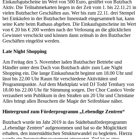
Einkaufsgutscheine im Wert von 500 Euro, gestiftet von Butzbach
Aktiv. Die Teilnahmekarten liegen in der Zeit vom 1. bis 22.11.21 in
vielen Butzbacher Geschäften aus. Wer bis zum 22.11. drei Stempel
bei Einkäufen in der Butzbacher Innenstadt eingesammelt hat, kann
seine Karte beim Rathaus abgeben. Die Einkaufsgutscheine im Wert
von € 20 bis € 200 werden nach der Verlosung an die glücklichen
Gewinner verschickt und können dann zeitnah in den Butzbacher
Geschäften eingelöst werden.
Late Night Shopping
Am Freitag den 5. November laden Butzbacher Betriebe und
Händler unter dem Dach von Butzbach aktiv zum Late Night
Shopping ein. Die lange Einkaufsnacht beginnt um 18.00 Uhr und
lässt bis 22.00 Uhr Raum für verschiedene Aktivitäten und
Programmpunkte. Auf dem Marktplatz wird DJ Todd Tembary von
18.00 bis 22.00 Uhr für Stimmung sorgen. Der Chor Cantico Verde
verzaubert sein Publikum in den Straßen um 20 Uhr und Christiane
Alles bringt allen Besuchern die Magie der Seifenblase näher.
Hintergrund zum Förderprogramm „Lebendige Zentren“
Butzbach wurde im Jahr 2019 in das Städtebauförderprogramm
„Lebendige Zentren“ aufgenommen und hat so die Möglichkeit
erhalten, den innerstädtischen Strukturwandel zu begleiten. Hierzu
wurde ein Innenstadtmanagement eingesetzt. Ziel ist es eine