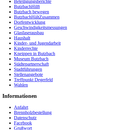
Beteiligungsberichte
ButzbachHilft
Butzbach bewegen
ButzbachHältZusammen
Dorfentwicklung
Geschwindigkeitsmessungen
Glasfaserausbau
Haushalt
Kinder- und Jugendarbeit
Kinderrechte
Kneippen in Butzbach
Museum Butzbach
Städtepartnerschaft
Stadtführungen
Stellenangebote
Treffpunkt Degerfeld
Wahlen
Informationen
Anfahrt
Brennholzbestellung
Datenschutz
Facebook
Grußwort