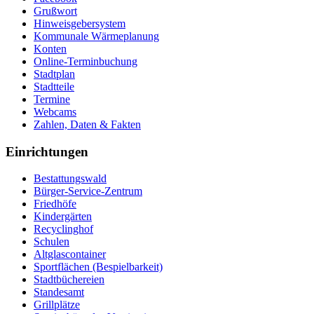
Grußwort
Hinweisgebersystem
Kommunale Wärmeplanung
Konten
Online-Terminbuchung
Stadtplan
Stadtteile
Termine
Webcams
Zahlen, Daten & Fakten
Einrichtungen
Bestattungswald
Bürger-Service-Zentrum
Friedhöfe
Kindergärten
Recyclinghof
Schulen
Altglascontainer
Sportflächen (Bespielbarkeit)
Stadtbüchereien
Standesamt
Grillplätze