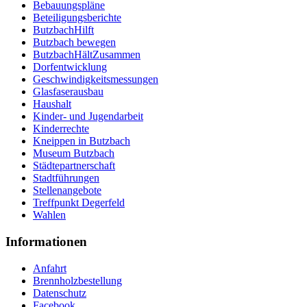
Bebauungspläne
Beteiligungsberichte
ButzbachHilft
Butzbach bewegen
ButzbachHältZusammen
Dorfentwicklung
Geschwindigkeitsmessungen
Glasfaserausbau
Haushalt
Kinder- und Jugendarbeit
Kinderrechte
Kneippen in Butzbach
Museum Butzbach
Städtepartnerschaft
Stadtführungen
Stellenangebote
Treffpunkt Degerfeld
Wahlen
Informationen
Anfahrt
Brennholzbestellung
Datenschutz
Facebook