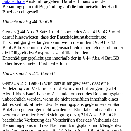
butzbach.de
Auskunft gegeben. Darüber hinaus wird der
Bebauungsplan mit Begründung auf die Internetseite der Stadt
Butzbach eingestellt.
Hinweis nach § 44 BauGB
Gemäß § 44 Abs. 3 Satz 1 und 2 sowie des Abs. 4 BauGB wird
darauf hingewiesen, dass der Entschädigungsberechtigte
Entschädigung verlangen kann, wenn die in den §§ 39 bis 42
BauGB bezeichneten Vermögensnachteile eingetreten sind und er
die Fälligkeit des Anspruchs schriftlich bei dem
Entschädigungspflichtigen innerhalb der in § 44 Abs. 4 BauGB
näher bezeichneten Frist herbeiführt.
Hinweis nach § 215 BauGB
Gemäß § 215 BauGB wird darauf hingewiesen, dass eine
Verletzung von Verfahrens- und Formvorschriften gem. § 214
Abs. 1 bis 3 BauGB beim Zustandekommen des Bebauungsplans
unbeachtlich werden, wenn sie nicht schriftlich innerhalb eines
Jahres seit Inkrafttreten des Bebauungsplans gegenüber der Stadt
Butzbach geltend gemacht worden ist. Ebenfalls unbeachtlich
werden eine unter Berücksichtigung des § 214 Abs. 2 BauGB
beachtliche Verletzung der Vorschriften über das Verhältnis des
Bebauungsplans und des Flächennutzungsplans und Mängel des
Abwägungsvorgangs nach § 214 Abs. 3 Satz 2 BauGB, wenn sie