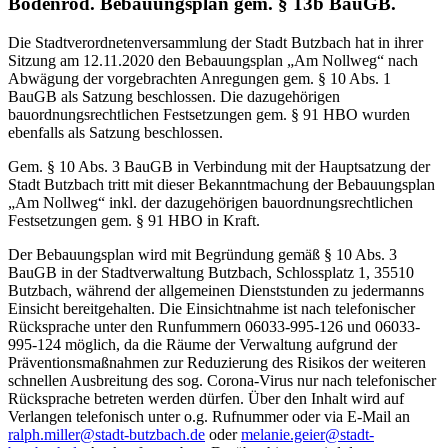
Bodenrod. Bebauungsplan gem. § 13b BauGB.
Die Stadtverordnetenversammlung der Stadt Butzbach hat in ihrer
Sitzung am 12.11.2020 den Bebauungsplan „Am Nollweg“ nach
Abwägung der vorgebrachten Anregungen gem. § 10 Abs. 1
BauGB als Satzung beschlossen. Die dazugehörigen
bauordnungsrechtlichen Festsetzungen gem. § 91 HBO wurden
ebenfalls als Satzung beschlossen.
Gem. § 10 Abs. 3 BauGB in Verbindung mit der Hauptsatzung der
Stadt Butzbach tritt mit dieser Bekanntmachung der Bebauungsplan
„Am Nollweg“ inkl. der dazugehörigen bauordnungsrechtlichen
Festsetzungen gem. § 91 HBO in Kraft.
Der Bebauungsplan wird mit Begründung gemäß § 10 Abs. 3
BauGB in der Stadtverwaltung Butzbach, Schlossplatz 1, 35510
Butzbach, während der allgemeinen Dienststunden zu jedermanns
Einsicht bereitgehalten. Die Einsichtnahme ist nach telefonischer
Rücksprache unter den Runfummern 06033-995-126 und 06033-
995-124 möglich, da die Räume der Verwaltung aufgrund der
Präventionsmaßnahmen zur Reduzierung des Risikos der weiteren
schnellen Ausbreitung des sog. Corona-Virus nur nach telefonischer
Rücksprache betreten werden dürfen. Über den Inhalt wird auf
Verlangen telefonisch unter o.g. Rufnummer oder via E-Mail an
ralph.miller@stadt-butzbach.de
oder
melanie.geier@stadt-