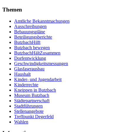
Themen
Amtliche Bekanntmachungen
Ausschreibungen
Bebauungspläne
Beteiligungsberichte
ButzbachHilft
Butzbach bewegen
ButzbachHältZusammen
Dorfentwicklung
Geschwindigkeitsmessungen
Glasfaserausbau
Haushalt
Kinder- und Jugendarbeit
Kinderrechte
Kneippen in Butzbach
Museum Butzbach
Städtepartnerschaft
Stadtführungen
Stellenangebote
Treffpunkt Degerfeld
Wahlen