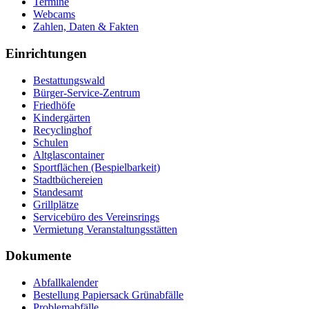
Termine
Webcams
Zahlen, Daten & Fakten
Einrichtungen
Bestattungswald
Bürger-Service-Zentrum
Friedhöfe
Kindergärten
Recyclinghof
Schulen
Altglascontainer
Sportflächen (Bespielbarkeit)
Stadtbüchereien
Standesamt
Grillplätze
Servicebüro des Vereinsrings
Vermietung Veranstaltungsstätten
Dokumente
Abfallkalender
Bestellung Papiersack Grünabfälle
Problemabfälle