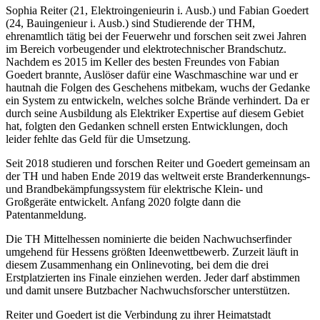
Sophia Reiter (21, Elektroingenieurin i. Ausb.) und Fabian Goedert
(24, Bauingenieur i. Ausb.) sind Studierende der THM,
ehrenamtlich tätig bei der Feuerwehr und forschen seit zwei Jahren
im Bereich vorbeugender und elektrotechnischer Brandschutz.
Nachdem es 2015 im Keller des besten Freundes von Fabian
Goedert brannte, Auslöser dafür eine Waschmaschine war und er
hautnah die Folgen des Geschehens mitbekam, wuchs der Gedanke
ein System zu entwickeln, welches solche Brände verhindert. Da er
durch seine Ausbildung als Elektriker Expertise auf diesem Gebiet
hat, folgten den Gedanken schnell ersten Entwicklungen, doch
leider fehlte das Geld für die Umsetzung.
Seit 2018 studieren und forschen Reiter und Goedert gemeinsam an
der TH und haben Ende 2019 das weltweit erste Branderkennungs-
und Brandbekämpfungssystem für elektrische Klein- und
Großgeräte entwickelt. Anfang 2020 folgte dann die
Patentanmeldung.
Die TH Mittelhessen nominierte die beiden Nachwuchserfinder
umgehend für Hessens größten Ideenwettbewerb. Zurzeit läuft in
diesem Zusammenhang ein Onlinevoting, bei dem die drei
Erstplatzierten ins Finale einziehen werden. Jeder darf abstimmen
und damit unsere Butzbacher Nachwuchsforscher unterstützen.
Reiter und Goedert ist die Verbindung zu ihrer Heimatstadt