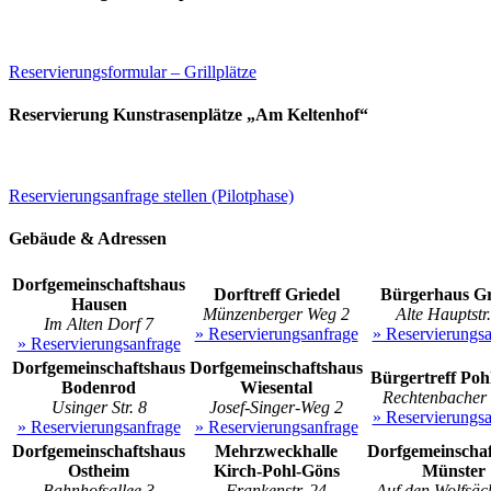
Reservierungsformular – Grillplätze
Reservierung Kunstrasenplätze „Am Keltenhof“
Reservierungsanfrage stellen (Pilotphase)
Gebäude & Adressen
Dorfgemeinschaftshaus
Dorftreff Griedel
Bürgerhaus Gr
Hausen
Münzenberger Weg 2
Alte Hauptstr
Im Alten Dorf 7
» Reservierungsanfrage
» Reservierungsa
» Reservierungsanfrage
Dorfgemeinschaftshaus
Dorfgemeinschaftshaus
Bürgertreff Poh
Bodenrod
Wiesental
Rechtenbacher S
Usinger Str. 8
Josef-Singer-Weg 2
» Reservierungsa
» Reservierungsanfrage
» Reservierungsanfrage
Dorfgemeinschaftshaus
Mehrzweckhalle
Dorfgemeinschaf
Ostheim
Kirch-Pohl-Göns
Münster
Bahnhofsallee 3
Frankenstr. 24
Auf den Wolfsäc