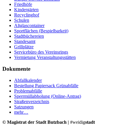
Friedhöfe
Kindergärten
Recyclinghof
Schulen
Altglascontainer
Sportflächen (Bespielbarkeit)
Stadtbüchereien
Standesamt
Grillplätze
Servicebüro des Vereinsrings
Vermietung Veranstaltungsstätten
Dokumente
Abfallkalender
Bestellung Papiersack Grünabfälle
Problemabfälle
Sperrmüllabholung (Online-Antrag)
Straßenverzeichnis
Satzungen
mehr…
© Magistrat der Stadt Butzbach |
#weidig
stadt