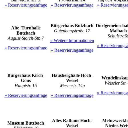
» Reservierungsanfrage
» Reservierungsanfrage
» Reservierungsa
Bürgerhaus Butzbach
Dorfgemeinschaf
Alte Turnhalle
Gutenbergstraße 17
Maibach
Butzbach
Schulstraß
August-Storch-Str. 7
» Weitere Informationen
» Reservierungsa
» Reservierungsanfrage
» Reservierungsanfrage
Bürgerhaus Kirch-
Hausberghalle Hoch-
Wendelinskap
Göns
Weisel
Weiseler Str.
Hauptstr. 15
Wiesenstr. 14a
» Reservierungsa
» Reservierungsanfrage
» Reservierungsanfrage
Altes Rathaus Hoch-
Mehrzweckha
Museum Butzbach
Weisel
Nieder-Weis