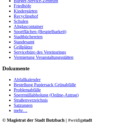
Bürger-Service-Zentrum
Friedhöfe
Kindergärten
Recyclinghof
Schulen
Altglascontainer
Sportflächen (Bespielbarkeit)
Stadtbüchereien
Standesamt
Grillplätze
Servicebüro des Vereinsrings
Vermietung Veranstaltungsstätten
Dokumente
Abfallkalender
Bestellung Papiersack Grünabfälle
Problemabfälle
Sperrmüllabholung (Online-Antrag)
Straßenverzeichnis
Satzungen
mehr…
© Magistrat der Stadt Butzbach |
#weidig
stadt