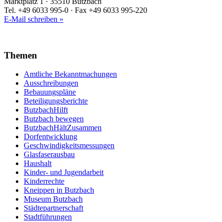
Marktplatz 1 · 35510 Butzbach
Tel. +49 6033 995-0 · Fax +49 6033 995-220
E-Mail schreiben »
Themen
Amtliche Bekanntmachungen
Ausschreibungen
Bebauungspläne
Beteiligungsberichte
ButzbachHilft
Butzbach bewegen
ButzbachHältZusammen
Dorfentwicklung
Geschwindigkeitsmessungen
Glasfaserausbau
Haushalt
Kinder- und Jugendarbeit
Kinderrechte
Kneippen in Butzbach
Museum Butzbach
Städtepartnerschaft
Stadtführungen