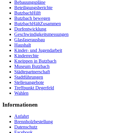
Bebauungspläne
Beteiligungsberichte
ButzbachHilft
Butzbach bewegen
ButzbachHältZusammen
Dorfentwicklung
Geschwindigkeitsmessungen
Glasfaserausbau
Haushalt
Kinder- und Jugendarbeit
Kinderrechte
Kneippen in Butzbach
Museum Butzbach
Städtepartnerschaft
Stadtführungen
Stellenangebote
Treffpunkt Degerfeld
Wahlen
Informationen
Anfahrt
Brennholzbestellung
Datenschutz
Facebook