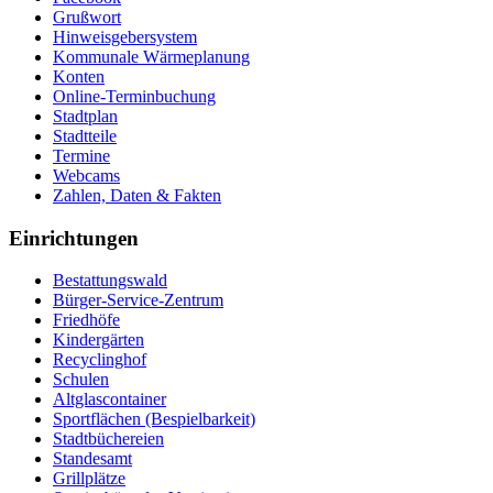
Grußwort
Hinweisgebersystem
Kommunale Wärmeplanung
Konten
Online-Terminbuchung
Stadtplan
Stadtteile
Termine
Webcams
Zahlen, Daten & Fakten
Einrichtungen
Bestattungswald
Bürger-Service-Zentrum
Friedhöfe
Kindergärten
Recyclinghof
Schulen
Altglascontainer
Sportflächen (Bespielbarkeit)
Stadtbüchereien
Standesamt
Grillplätze