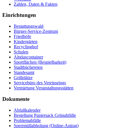
Zahlen, Daten & Fakten
Einrichtungen
Bestattungswald
Bürger-Service-Zentrum
Friedhöfe
Kindergärten
Recyclinghof
Schulen
Altglascontainer
Sportflächen (Bespielbarkeit)
Stadtbüchereien
Standesamt
Grillplätze
Servicebüro des Vereinsrings
Vermietung Veranstaltungsstätten
Dokumente
Abfallkalender
Bestellung Papiersack Grünabfälle
Problemabfälle
Sperrmüllabholung (Online-Antrag)