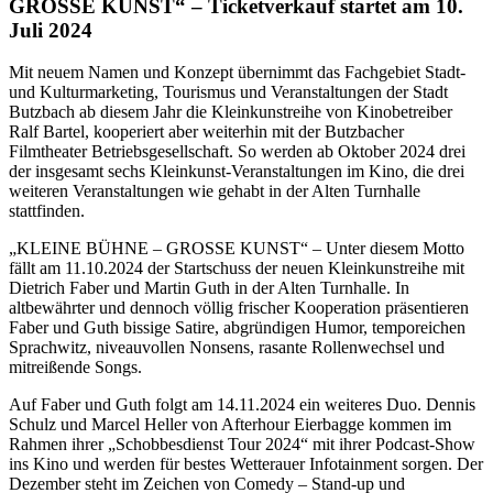
GROSSE KUNST“ – Ticketverkauf startet am 10.
Juli 2024
Mit neuem Namen und Konzept übernimmt das Fachgebiet Stadt-
und Kulturmarketing, Tourismus und Veranstaltungen der Stadt
Butzbach ab diesem Jahr die Kleinkunstreihe von Kinobetreiber
Ralf Bartel, kooperiert aber weiterhin mit der Butzbacher
Filmtheater Betriebsgesellschaft. So werden ab Oktober 2024 drei
der insgesamt sechs Kleinkunst-Veranstaltungen im Kino, die drei
weiteren Veranstaltungen wie gehabt in der Alten Turnhalle
stattfinden.
„KLEINE BÜHNE – GROSSE KUNST“ – Unter diesem Motto
fällt am 11.10.2024 der Startschuss der neuen Kleinkunstreihe mit
Dietrich Faber und Martin Guth in der Alten Turnhalle. In
altbewährter und dennoch völlig frischer Kooperation präsentieren
Faber und Guth bissige Satire, abgründigen Humor, temporeichen
Sprachwitz, niveauvollen Nonsens, rasante Rollenwechsel und
mitreißende Songs.
Auf Faber und Guth folgt am 14.11.2024 ein weiteres Duo. Dennis
Schulz und Marcel Heller von Afterhour Eierbagge kommen im
Rahmen ihrer „Schobbesdienst Tour 2024“ mit ihrer Podcast-Show
ins Kino und werden für bestes Wetterauer Infotainment sorgen. Der
Dezember steht im Zeichen von Comedy – Stand-up und