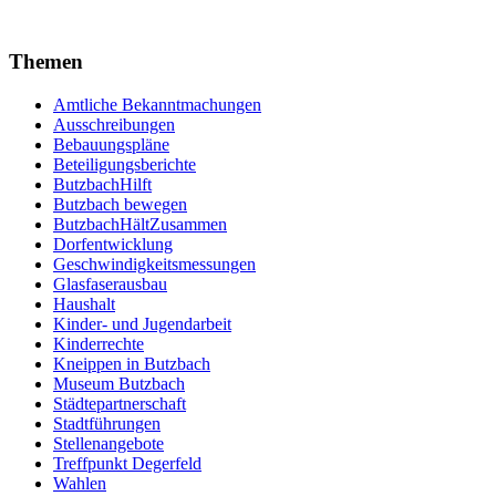
Themen
Amtliche Bekanntmachungen
Ausschreibungen
Bebauungspläne
Beteiligungsberichte
ButzbachHilft
Butzbach bewegen
ButzbachHältZusammen
Dorfentwicklung
Geschwindigkeitsmessungen
Glasfaserausbau
Haushalt
Kinder- und Jugendarbeit
Kinderrechte
Kneippen in Butzbach
Museum Butzbach
Städtepartnerschaft
Stadtführungen
Stellenangebote
Treffpunkt Degerfeld
Wahlen