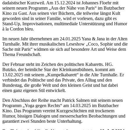
dadaistischer Kurzweil. Am 15.12.2024 ist Johannes Floehr mit
seinem neuen Programm „Aus der Nähe von Paris“ im Butzbacher
Kino zu Gast. Aus seinen vier Büchern, die teilweise längst Kult
geworden sind in seiner Familie, wird er vorlesen, dazu gibt es
Stand-Up, Improvisationen, multimediale Unterstützung und Humor
à la Cordon bleu.
Im neuen Jahr übernehmen am 24.01.2025 Yana & Jana in der Alten
Turnhalle. Mit ihrer musikalischen Leseshow „Coco, Sophie und die
Sache mit Paris“ widmen sie sich auf besondere Art und Weise dem
Thema Freundschaft.
Der Februar steht im Zeichen des politischen Kabaretts. HG.
Butzko, der heimliche Star der Kleinkunstbühnen, kommt am
13.02.2025 mit seinem „Kumpelkabarett“ in die Alte Turnhalle. Er
verbindet das Politische und das Private, den Alltag und den
Bundestag, die große Welt und den kleinen Geist und hat dabei
einen ganz eigenen Stil entwickelt.
Den Abschluss der Reihe macht Patrick Salmen mit seinem neuen
Programm „Yoga gegen Rechts“ am 14.03.2025 im Butzbacher
Kino. Das Programm vereint Kurzgeschichten mit trockenem
Humor, bissigen Dialogen und messerscharfen Beobachtungen und
garantiert zwei Stunden beste Unterhaltung.