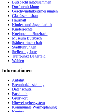
ButzbachHältZusammen
Dorfentwicklung
Geschwindigkeitsmessungen
Glasfaserausbau
Haushalt
Kinder- und Jugendarbeit
Kinderrechte
Kneippen in Butzbach
Museum Butzbach
Städtepartnerschaft
Stadtführungen
Stellenangebote
Treffpunkt Degerfeld
Wahlen
Informationen
Anfahrt
Brennholzbestellung
Datenschutz
Facebook
Grußwort
Hinweisgebersystem
Kommunale Wärmeplanung
Konten