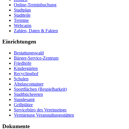
Online-Terminbuchung
Stadtplan
Stadtteile
Termine
Webcams
Zahlen, Daten & Fakten
Einrichtungen
Bestattungswald
Bürger-Service-Zentrum
Friedhöfe
Kindergärten
Recyclinghof
Schulen
Altglascontainer
Sportflächen (Bespielbarkeit)
Stadtbüchereien
Standesamt
Grillplätze
Servicebüro des Vereinsrings
Vermietung Veranstaltungsstätten
Dokumente