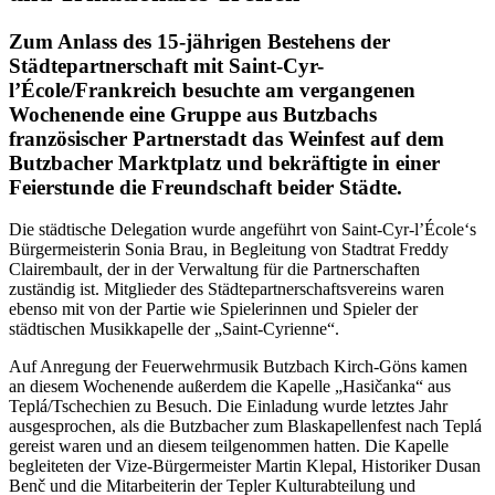
Zum Anlass des 15-jährigen Bestehens der
Städtepartnerschaft mit Saint-Cyr-
l’École/Frankreich besuchte am vergangenen
Wochenende eine Gruppe aus Butzbachs
französischer Partnerstadt das Weinfest auf dem
Butzbacher Marktplatz und bekräftigte in einer
Feierstunde die Freundschaft beider Städte.
Die städtische Delegation wurde angeführt von Saint-Cyr-l’École‘s
Bürgermeisterin Sonia Brau, in Begleitung von Stadtrat Freddy
Clairembault, der in der Verwaltung für die Partnerschaften
zuständig ist. Mitglieder des Städtepartnerschaftsvereins waren
ebenso mit von der Partie wie Spielerinnen und Spieler der
städtischen Musikkapelle der „Saint-Cyrienne“.
Auf Anregung der Feuerwehrmusik Butzbach Kirch-Göns kamen
an diesem Wochenende außerdem die Kapelle „Hasičanka“ aus
Teplá/Tschechien zu Besuch. Die Einladung wurde letztes Jahr
ausgesprochen, als die Butzbacher zum Blaskapellenfest nach Teplá
gereist waren und an diesem teilgenommen hatten. Die Kapelle
begleiteten der Vize-Bürgermeister Martin Klepal, Historiker Dusan
Benč und die Mitarbeiterin der Tepler Kulturabteilung und