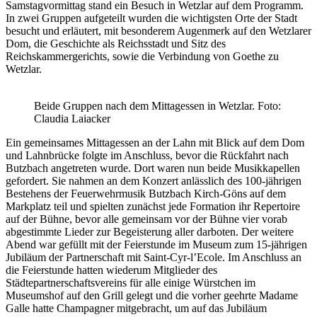
Samstagvormittag stand ein Besuch in Wetzlar auf dem Programm.
In zwei Gruppen aufgeteilt wurden die wichtigsten Orte der Stadt
besucht und erläutert, mit besonderem Augenmerk auf den Wetzlarer
Dom, die Geschichte als Reichsstadt und Sitz des
Reichskammergerichts, sowie die Verbindung von Goethe zu
Wetzlar.
Beide Gruppen nach dem Mittagessen in Wetzlar. Foto:
Claudia Laiacker
Ein gemeinsames Mittagessen an der Lahn mit Blick auf dem Dom
und Lahnbrücke folgte im Anschluss, bevor die Rückfahrt nach
Butzbach angetreten wurde. Dort waren nun beide Musikkapellen
gefordert. Sie nahmen an dem Konzert anlässlich des 100-jährigen
Bestehens der Feuerwehrmusik Butzbach Kirch-Göns auf dem
Markplatz teil und spielten zunächst jede Formation ihr Repertoire
auf der Bühne, bevor alle gemeinsam vor der Bühne vier vorab
abgestimmte Lieder zur Begeisterung aller darboten. Der weitere
Abend war gefüllt mit der Feierstunde im Museum zum 15-jährigen
Jubiläum der Partnerschaft mit Saint-Cyr-l’Ecole. Im Anschluss an
die Feierstunde hatten wiederum Mitglieder des
Städtepartnerschaftsvereins für alle einige Würstchen im
Museumshof auf den Grill gelegt und die vorher geehrte Madame
Galle hatte Champagner mitgebracht, um auf das Jubiläum