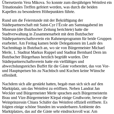
Übersetzerin Vera Mikova. So konnte zum diesjährigen Weinfest ein
Trinationales Treffen gefeiert werden, was durch die beiden
Kapellen zu besonderen Höhepunkten führte.
Rund um die Feierstunde mit der Bekräftigung der
Städtepartnerschaft mit Saint-Cyr l’École am Samstagabend im
Museum (die Butzbacher Zeitung berichtete) hatte die
Stadtverwaltung in Zusammenarbeit mit dem Butzbacher
Städtepartnerschaftsverein ein Rahmenprogramm für beide Gruppen
erarbeitet. Am Freitag kamen beide Delegationen im Laufe des
Nachmittags in Butzbach an, wo sie von Bürgermeister Michael
Merle, 1. Stadtrat Markus Ruppel und Stadtrat Bernhard Dern im
Butzbacher Bürgerhaus herzlich begrüßt wurden. Der
Städtepartnerschaftsverein hatte ein vielfältiges und
abwechslungsreiches Buffet für die Gäste vorbereitet, das von Vor-
und Hauptspeisen bis zu Nachtisch und Kuchen keine Wünsche
offenließ.
Nachdem sich alle gestärkt hatten, begab man sich sich auf den
Marktplatz, um das Weinfest zu eröffnen. Neben Landrat Jan
Weckler und Bürgermeister Merle sprachen auch Bürgermeisterin
Brau und Vize-Bürgermeister Klepal einige Grußworte, bevor die
Weinprinzessin Chiara Schäfer das Weinfest offiziell eröffnete. Es
folgten einige schöne Stunden im wunderbaren Ambiente des
Marktplatzes, das auf die Gäste sehr eindrucksvoll war. Am