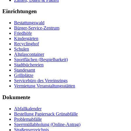
Zahlen, Daten & Fakten
Einrichtungen
Bestattungswald
Bürger-Service-Zentrum
Friedhöfe
Kindergärten
Recyclinghof
Schulen
Altglascontainer
Sportflächen (Bespielbarkeit)
Stadtbüchereien
Standesamt
Grillplätze
Servicebüro des Vereinsrings
Vermietung Veranstaltungsstätten
Dokumente
Abfallkalender
Bestellung Papiersack Grünabfälle
Problemabfälle
Sperrmüllabholung (Online-Antrag)
Straßenverzeichnis