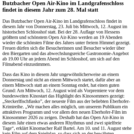
Butzbacher Open Air-Kino im Landgrafenschloss
findet in diesem Jahr zum 28. Mal statt
Das Butzbacher Open Air-Kino im Landgrafenschloss findet in
diesem Jahr von Donnerstag, 23. Juli bis Mittwoch, 12. August im
historischen Schlosshof statt. Bei der 28. Auflage von Hessens
größtem und schönstem Open Air-Kino werden an 19 Abenden
wieder die schönsten Filme des Jahres unter freiem Himmel gezeigt.
Freuen dürfen sich die Besucherinnen und Besucher wieder über
den Biergarten und das abwechslungsreiche Gastronomie-Angebot
ab 19.00 Uhr an jedem Abend im Schlosshof, um sich auf den
Filmabend einzustimmen.
Dass das Kino in diesem Jahr ungewöhnlicherweise an einem
Donnerstag und nicht an einem Mittwoch startet, dafür aber an
einem Mittwoch statt an einem Sonntag endet, hat einen guten
Grund: Am Mittwoch, 12. August wird als Vorpremiere vor dem
bundesweiten Kinostart das Highlight des Kinosommers gezeigt:
„Steckerlfischfiasko”, der neueste Film aus der beliebten Eberhofer-
Krimireihe. „Wir machen alles möglich, um unserem Publikum ein
attraktives Programm und vor allem den neuen Eberhofer-Film im
Kinosommer 2026 zu zeigen. Deshalb hat das Open Air-Kino in
diesem Jahr einen etwas anderen Rhythmus und zwei spielfreie
Tage“, erklärt Kinomacher Ralf Bartel. Am 10. und 11. August stehe
kein Film auf dem Spielplan, so dass sich an der bewährten