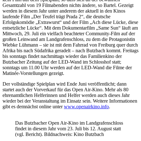
Gesamtzahl von 19 Filmabenden nichts ändere, so Bartel. Gezeigt
werden in diesem Jahr unter anderem der aktuell in den Kinos
laufende Film „Der Teufel trägt Prada 2“, die deutsche
Erfolgskomödie „Extrawurst“ und der Film „Ach diese Lücke, diese
entsetzliche Lücke“. Mit dem Dokumentarfilm „Same Sun“ läuft am
Mittwoch, 29. Juli ein vielfach beachteter Community-Film auf der
großen Leinwand am Landgrafenschloss, zu dem die Protagonistin
Wiebke Lühmann – sie ist mit dem Fahrrad von Freiburg quer durch
Afrika bis nach Südafrika geradelt – nach Butzbach kommt. Freitags
bis sonntags findet nachmittags wieder das Familienkino der
Butzbacher Zeitung auf der LED-Wand im Schlosshof statt;
sonntags um 11.00 Uhr werden auf der LED-Wand die Filme der
Matinée-Vorstellungen gezeigt.
Der vollständige Spielplan wird Ende Juni veröffentlicht; dann
startet auch der Vorverkauf für das Open Air-Kino. Mehr als 80
ehrenamtlichen Helferinnen und Helfer werden auch dieses Jahr
wieder bei der Veranstaltung im Einsatz sein. Weitere Informationen
gibt es demnächst online unter
www.openairkino.info
.
Das Butzbacher Open Air-Kino im Landgrafenschloss
findet in diesem Jahr vom 23. Juli bis 12. August statt
(vgl. Bericht). Bildnachweis: Kino Butzbach