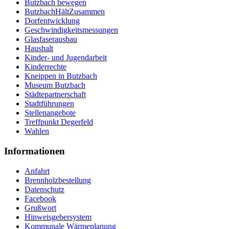
Butzbach bewegen
ButzbachHältZusammen
Dorfentwicklung
Geschwindigkeitsmessungen
Glasfaserausbau
Haushalt
Kinder- und Jugendarbeit
Kinderrechte
Kneippen in Butzbach
Museum Butzbach
Städtepartnerschaft
Stadtführungen
Stellenangebote
Treffpunkt Degerfeld
Wahlen
Informationen
Anfahrt
Brennholzbestellung
Datenschutz
Facebook
Grußwort
Hinweisgebersystem
Kommunale Wärmeplanung