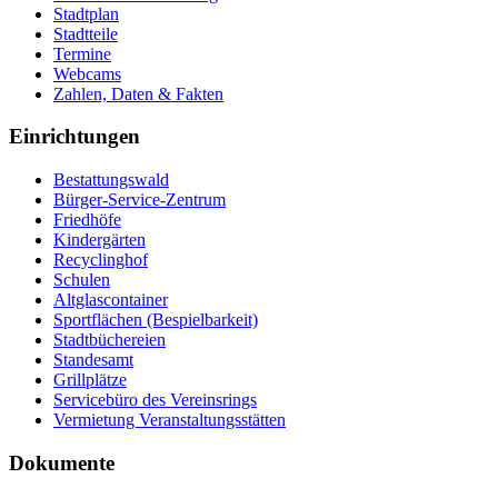
Stadtplan
Stadtteile
Termine
Webcams
Zahlen, Daten & Fakten
Einrichtungen
Bestattungswald
Bürger-Service-Zentrum
Friedhöfe
Kindergärten
Recyclinghof
Schulen
Altglascontainer
Sportflächen (Bespielbarkeit)
Stadtbüchereien
Standesamt
Grillplätze
Servicebüro des Vereinsrings
Vermietung Veranstaltungsstätten
Dokumente