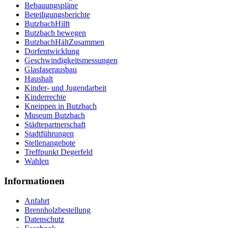
Bebauungspläne
Beteiligungsberichte
ButzbachHilft
Butzbach bewegen
ButzbachHältZusammen
Dorfentwicklung
Geschwindigkeitsmessungen
Glasfaserausbau
Haushalt
Kinder- und Jugendarbeit
Kinderrechte
Kneippen in Butzbach
Museum Butzbach
Städtepartnerschaft
Stadtführungen
Stellenangebote
Treffpunkt Degerfeld
Wahlen
Informationen
Anfahrt
Brennholzbestellung
Datenschutz