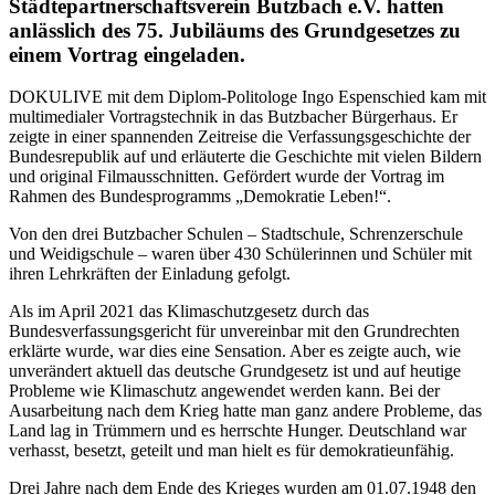
Städtepartnerschaftsverein Butzbach e.V. hatten
anlässlich des 75. Jubiläums des Grundgesetzes zu
einem Vortrag eingeladen.
DOKULIVE mit dem Diplom-Politologe Ingo Espenschied kam mit
multimedialer Vortragstechnik in das Butzbacher Bürgerhaus. Er
zeigte in einer spannenden Zeitreise die Verfassungsgeschichte der
Bundesrepublik auf und erläuterte die Geschichte mit vielen Bildern
und original Filmausschnitten. Gefördert wurde der Vortrag im
Rahmen des Bundesprogramms „Demokratie Leben!“.
Von den drei Butzbacher Schulen – Stadtschule, Schrenzerschule
und Weidigschule – waren über 430 Schülerinnen und Schüler mit
ihren Lehrkräften der Einladung gefolgt.
Als im April 2021 das Klimaschutzgesetz durch das
Bundesverfassungsgericht für unvereinbar mit den Grundrechten
erklärte wurde, war dies eine Sensation. Aber es zeigte auch, wie
unverändert aktuell das deutsche Grundgesetz ist und auf heutige
Probleme wie Klimaschutz angewendet werden kann. Bei der
Ausarbeitung nach dem Krieg hatte man ganz andere Probleme, das
Land lag in Trümmern und es herrschte Hunger. Deutschland war
verhasst, besetzt, geteilt und man hielt es für demokratieunfähig.
Drei Jahre nach dem Ende des Krieges wurden am 01.07.1948 den