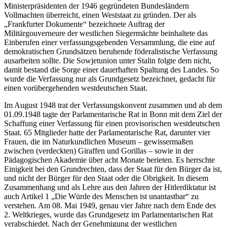
Ministerpräsidenten der 1946 gegründeten Bundesländern
Vollmachten überreicht, einen Weststaat zu gründen. Der als
„Frankfurter Dokumente“ bezeichnete Auftrag der
Militärgouverneure der westlichen Siegermächte beinhaltete das
Einberufen einer verfassungsgebenden Versammlung, die eine auf
demokratischen Grundsätzen beruhende föderalistische Verfassung
ausarbeiten sollte. Die Sowjetunion unter Stalin folgte dem nicht,
damit bestand die Sorge einer dauerhaften Spaltung des Landes. So
wurde die Verfassung nur als Grundgesetz bezeichnet, gedacht für
einen vorübergehenden westdeutschen Staat.
Im August 1948 trat der Verfassungskonvent zusammen und ab dem
01.09.1948 tagte der Parlamentarische Rat in Bonn mit dem Ziel der
Schaffung einer Verfassung für einen provisorischen westdeutschen
Staat. 65 Mitglieder hatte der Parlamentarische Rat, darunter vier
Frauen, die im Naturkundlichen Museum – gewissermaßen
zwischen (verdeckten) Giraffen und Gorillas – sowie in der
Pädagogischen Akademie über acht Monate berieten. Es herrschte
Einigkeit bei den Grundrechten, dass der Staat für den Bürger da ist,
und nicht der Bürger für den Staat oder die Obrigkeit. In diesem
Zusammenhang und als Lehre aus den Jahren der Hitlerdiktatur ist
auch Artikel 1 „Die Würde des Menschen ist unantastbar“ zu
verstehen. Am 08. Mai 1949, genau vier Jahre nach dem Ende des
2. Weltkrieges, wurde das Grundgesetz im Parlamentarischen Rat
verabschiedet. Nach der Genehmigung der westlichen