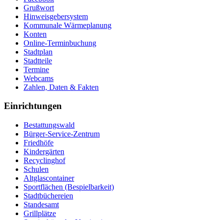
Grußwort
Hinweisgebersystem
Kommunale Wärmeplanung
Konten
Online-Terminbuchung
Stadtplan
Stadtteile
Termine
Webcams
Zahlen, Daten & Fakten
Einrichtungen
Bestattungswald
Bürger-Service-Zentrum
Friedhöfe
Kindergärten
Recyclinghof
Schulen
Altglascontainer
Sportflächen (Bespielbarkeit)
Stadtbüchereien
Standesamt
Grillplätze