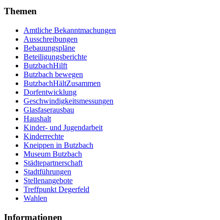
Themen
Amtliche Bekanntmachungen
Ausschreibungen
Bebauungspläne
Beteiligungsberichte
ButzbachHilft
Butzbach bewegen
ButzbachHältZusammen
Dorfentwicklung
Geschwindigkeitsmessungen
Glasfaserausbau
Haushalt
Kinder- und Jugendarbeit
Kinderrechte
Kneippen in Butzbach
Museum Butzbach
Städtepartnerschaft
Stadtführungen
Stellenangebote
Treffpunkt Degerfeld
Wahlen
Informationen