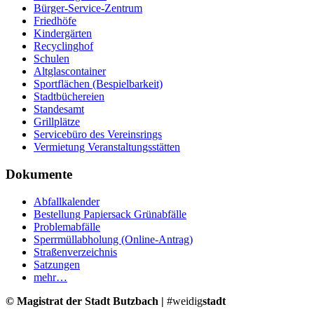
Bürger-Service-Zentrum
Friedhöfe
Kindergärten
Recyclinghof
Schulen
Altglascontainer
Sportflächen (Bespielbarkeit)
Stadtbüchereien
Standesamt
Grillplätze
Servicebüro des Vereinsrings
Vermietung Veranstaltungsstätten
Dokumente
Abfallkalender
Bestellung Papiersack Grünabfälle
Problemabfälle
Sperrmüllabholung (Online-Antrag)
Straßenverzeichnis
Satzungen
mehr…
© Magistrat der Stadt Butzbach |
#weidig
stadt