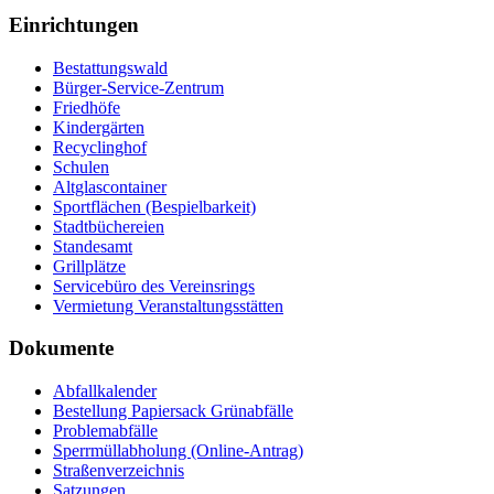
Einrichtungen
Bestattungswald
Bürger-Service-Zentrum
Friedhöfe
Kindergärten
Recyclinghof
Schulen
Altglascontainer
Sportflächen (Bespielbarkeit)
Stadtbüchereien
Standesamt
Grillplätze
Servicebüro des Vereinsrings
Vermietung Veranstaltungsstätten
Dokumente
Abfallkalender
Bestellung Papiersack Grünabfälle
Problemabfälle
Sperrmüllabholung (Online-Antrag)
Straßenverzeichnis
Satzungen